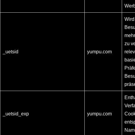
Werb
Wird
Besu
mehr
zu v
_uetsid
yumpu.com
rele
basi
Präf
Besu
präs
Enth
Verf
_uetsid_exp
yumpu.com
Cook
ents
Nam